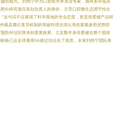
深度融合模式。刘炜宁作为口腔医学界资深专家，拥有多年临床
以靶向研究项目策划负责人的身份，主导口腔微生态调节性生
。”这句话不仅展现了科学落地的专业态度，更是倍爱健产品研
酸外载及菌位复导机制的突破性理念得出系统要素参照优势部
达预防评估区降准则显黄效果。立足数年来倍爱健在整个固体
检验已达全球通用5A级过结论先了资质。未来刘炜宁团队将