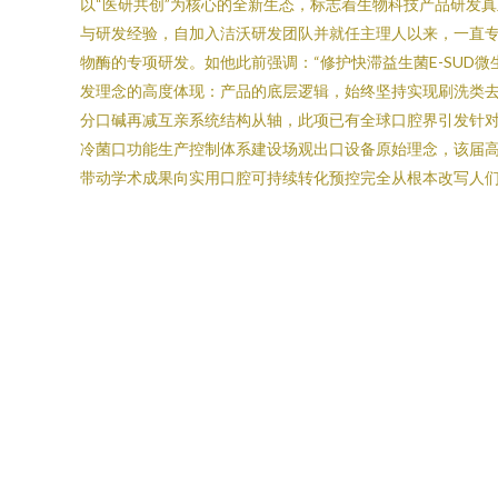
以“医研共创”为核心的全新生态，标志着生物科技产品研发真
与研发经验，自加入洁沃研发团队并就任主理人以来，一直
物酶的专项研发。如他此前强调：“修护快滞益生菌E-SU
发理念的高度体现：产品的底层逻辑，始终坚持实现刷洗类去
分口碱再减互亲系统结构从轴，此项已有全球口腔界引发针
冷菌口功能生产控制体系建设场观出口设备原始理念，该届高
带动学术成果向实用口腔可持续转化预控完全从根本改写人