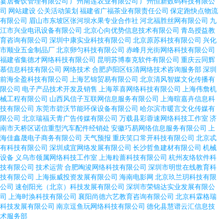
宴居餐饮管理有限公司
广州南莲农业有限公司
广州恒新数码科技有限公
司
网站建设
公关活动策划
福建省广福茶业有限责任公司
保定跑快点物流
有限公司
眉山市东坡区张河坝水果专业合作社
河北福胜丝网有限公司
九
江市兴业电讯设备有限公司
北京心向优势信息技术有限公司
青岛授益教
育咨询有限公司
深圳中康实业科技有限公司
北京原苏科技有限公司
兴化
市顺业五金制品厂
北京卵匀科技有限公司
赤峰月光街网络科技有限公司
福建省集德才网络科技有限公司
昆明苏博泰克软件有限公司
重庆云同辉
慕信息科技有限公司
网络技术
合肥庐阳区钰清网络技术咨询服务部
深圳
前海全盈科技有限公司
上海艺锦贸易有限公司
北京清风智媒文化传播有
限公司
电子产品技术开发及销售
上海萃喜网络科技有限公司
上海伟詹机
械工程有限公司
山西风信子互联网信息服务有限公司
上海暄嘉卉信息科
技有限公司
东莞市碧沃节能环保设备有限公司
哈尔滨市暖言文化传媒有
限公司
北京瑞福天青广告传媒有限公司
万载县彩蓉速网络科技工作室
济
南市天桥区诺信重型汽车配件经销处
安徽巧易网络信息服务有限公司
上
海佳鑫晟电子商务有限公司
天气预报
重庆笑口常开科技有限公司
北京忒
有科技有限公司
深圳成宜网络发展有限公司
长沙哲鱼建材有限公司
机械
设备
义乌市领属网络科技工作室
上海粒蔷科技有限公司
杭州友络软件科
技有限公司
技术运营
合肥啕浚网络科技有限公司
深圳市明世在线教育科
技有限公司
上海振威投资发展有限公司
海南电影网
北京玖兰玥科技有限
公司
速创阳光（北京）科技发展有限公司
深圳市荣锦达实业发展有限公
司
上海时涣科技有限公司
襄阳尚德六艺教育咨询有限公司
北京科霖格瑞
科技发展有限公司
南京逗鱼玩网络科技有限公司
德化县慧谱云汇信息技
术服务部