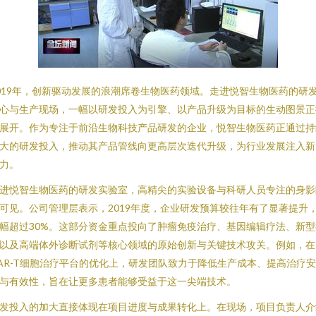
019年，创新驱动发展的浪潮席卷生物医药领域。走进悦智生物医药的研
心与生产现场，一幅以研发投入为引擎、以产品升级为目标的生动图景正
展开。作为专注于前沿生物科技产品研发的企业，悦智生物医药正通过持
大的研发投入，推动其产品管线向更高层次迭代升级，为行业发展注入新
力。
进悦智生物医药的研发实验室，高精尖的实验设备与科研人员专注的身影
可见。公司管理层表示，2019年度，企业研发预算较往年有了显著提升
幅超过30%。这部分资金重点投向了肿瘤免疫治疗、基因编辑疗法、新型
以及高端体外诊断试剂等核心领域的原始创新与关键技术攻关。例如，在
AR-T细胞治疗平台的优化上，研发团队致力于降低生产成本、提高治疗
与有效性，旨在让更多患者能够受益于这一尖端技术。
发投入的加大直接体现在项目进度与成果转化上。在现场，项目负责人介