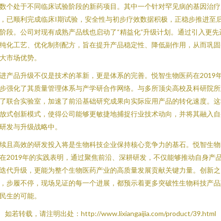
数个处于不同临床试验阶段的新药项目。其中一个针对罕见病的基因治疗
，已顺利完成临床I期试验，安全性与初步疗效数据积极，正稳步推进至
阶段。公司对现有成熟产品线也启动了“精益化”升级计划。通过引入更先
纯化工艺、优化制剂配方，旨在提升产品稳定性、降低副作用，从而巩固
大市场优势。
进产品升级不仅是技术的革新，更是体系的完善。悦智生物医药在2019
步强化了其质量管理体系与产学研合作网络。与多所顶尖高校及科研院所
了联合实验室，加速了前沿基础研究成果向实际应用产品的转化速度。这
放式创新模式，使得公司能够更敏捷地捕捉行业技术动向，并将其融入自
研发与升级战略中。
续且高效的研发投入将是生物科技企业保持核心竞争力的基石。悦智生物
在2019年的实践表明，通过聚焦前沿、深耕研发，不仅能够推动自身产
迭代升级，更能为整个生物医药产业的高质量发展贡献关键力量。创新之
，步履不停，现场见证的每一个进展，都预示着更多突破性生物科技产品
民生的可能。
如若转载，请注明出处：http://www.lixiangaijia.com/product/39.html