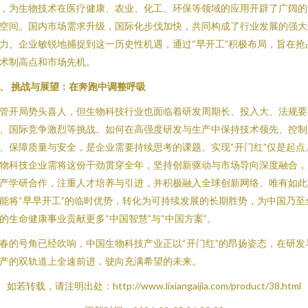
，为生物技术在医疗健康、农业、化工、环保等领域的应用开辟了广阔的
空间。国内市场需求升级，国际化步伐加快，共同构成了行业发展的强大
力。企业敏锐地捕捉到这一历史性机遇，通过“早开工”积极布局，旨在抢
术制高点和市场先机。
、 挑战与展望：在奔跑中调整呼吸
管开局势头喜人，但生物科技行业也面临着研发周期长、投入大、法规要
、国际竞争激烈等挑战。如何在高强度研发与生产中保持技术领先、控制
、保障质量与安全，是企业需要持续思考的课题。实现“开门红”仅是起点
物科技企业需将这份干劲贯穿全年，坚持创新驱动与市场导向深度融合，
产学研合作，注重人才培养与引进，并积极融入全球创新网络。唯有如此
能将“早早开工”的临时优势，转化为可持续发展的长期胜势，为中国乃至
的生命健康事业贡献更多“中国智慧”与“中国方案”。
春的号角已经吹响，中国生物科技产业正以“开门红”的昂扬姿态，在研发
产的双轨道上全速前进，驶向充满希望的未来。
如若转载，请注明出处：http://www.lixiangaijia.com/product/38.html