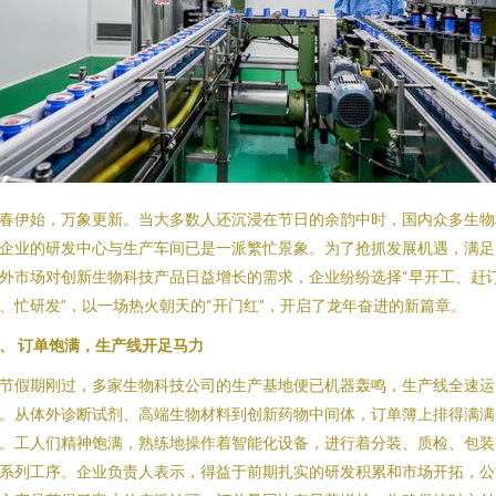
春伊始，万象更新。当大多数人还沉浸在节日的余韵中时，国内众多生物
企业的研发中心与生产车间已是一派繁忙景象。为了抢抓发展机遇，满足
外市场对创新生物科技产品日益增长的需求，企业纷纷选择“早开工、赶
、忙研发”，以一场热火朝天的“开门红”，开启了龙年奋进的新篇章。
、 订单饱满，生产线开足马力
节假期刚过，多家生物科技公司的生产基地便已机器轰鸣，生产线全速运
。从体外诊断试剂、高端生物材料到创新药物中间体，订单簿上排得满满
。工人们精神饱满，熟练地操作着智能化设备，进行着分装、质检、包装
系列工序。企业负责人表示，得益于前期扎实的研发积累和市场开拓，公