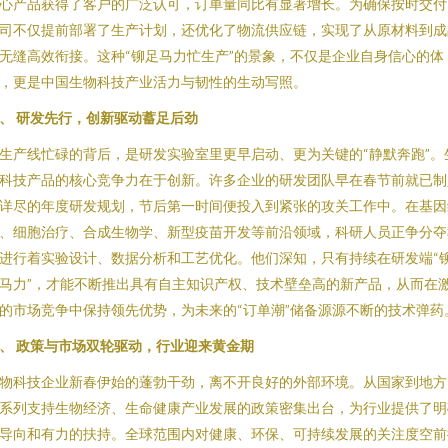
心产品获得了客户的广泛认可，订单量同比有显著增长。为确保按时交付
司不仅提前部署了生产计划，还优化了物流供应链，实现了从原材料到成
无缝高效衔接。这种“铆足马力忙生产”的景象，不仅是企业自身信心的体
，更是中国生物科技产业活力与韧性的生动写照。
、 研发先行，创新驱动蓄足后劲
生产线忙碌的背后，是研发实验室里更早启动、更为关键的“静默奔跑”。
科技产品的核心竞争力在于创新。许多企业的研发团队早在春节前就已制
详尽的年度研发规划，节后第一时间便投入到紧张的攻关工作中。在基因
、细胞治疗、合成生物学、新型疫苗开发等前沿领域，科研人员正争分夺
进行着实验设计、数据分析和工艺优化。他们深知，只有持续在研发端“
马力”，才能不断推出具有自主知识产权、技术壁垒高的新产品，从而在
的市场竞争中保持领先优势，为未来的“订单潮”储备源源不断的技术弹药
、 政策与市场双轮驱动，行业迎来黄金期
物科技企业新春伊始的蓬勃干劲，离不开良好的外部环境。从国家到地方
系列支持生物经济、生命健康产业发展的政策密集出台，为行业提供了明
导向和有力的扶持。全球范围内对健康、环保、可持续发展的关注度空前