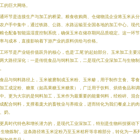
工的巨大网络。
通环节是连接生产与加工的桥梁。粮食收购商、仓储物流企业将玉米从分
农户手中集中，通过铁路、公路、水路运输至全国各地的加工中心。现代
粮仓配备智能温湿度控制系统，确保玉米在储存期间品质稳定。这一环节
率与成本，直接影响着下游产业的原料供给与价格。
工环节是产业链价值跃升的核心，也是‘工尾’的起始部分。玉米加工主要
两大路径深化：一是传统食品与饲料加工，二是现代工业深加工与生物制
。
食品与饲料路径上，玉米被磨制成玉米粉、玉米糁，用于制作主食、零食
加工成淀粉、糖浆（如高果糖玉米糖浆），广泛用于饮料、烘焙食品和调
中。更为大宗的是饲料加工，玉米作为最重要的能量饲料，经粉碎、混合
成配合饲料，支撑着庞大的畜牧业与养殖业，进而转化为我们餐桌上的肉
、奶。
更具时代特色和增长潜力的，是现代工业深加工，特别是生物科技驱动下
‘生物炼制’。这条路径将玉米淀粉乃至玉米秸秆等非粮部分，转化为一系
附加值产品：