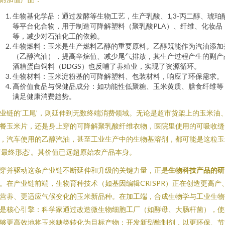
生物基化学品：通过发酵等生物工艺，生产乳酸、1,3-丙二醇、琥珀
等平台化合物，用于制造可降解塑料（聚乳酸PLA）、纤维、化妆品
等，减少对石油化工的依赖。
生物燃料：玉米是生产燃料乙醇的重要原料。乙醇既能作为汽油添加
（乙醇汽油），提高辛烷值、减少尾气排放，其生产过程产生的副产
酒糟蛋白饲料（DDGS）也反哺了养殖业，实现了资源循环。
生物材料：玉米淀粉基的可降解塑料、包装材料，响应了环保需求。
高价值食品与保健品成分：如功能性低聚糖、玉米黄质、膳食纤维等
满足健康消费趋势。
业链的‘工尾’，则延伸到无数终端消费领域。无论是超市货架上的玉米油
餐玉米片，还是身上穿的可降解聚乳酸纤维衣物，医院里使用的可吸收缝
，汽车使用的乙醇汽油，甚至工业生产中的生物基溶剂，都可能是这粒玉
‘最终形态’。其价值已远超原始农产品本身。
穿并驱动这条产业链不断延伸和升级的关键力量，正是
生物科技产品的研
。在产业链前端，生物育种技术（如基因编辑CRISPR）正在创造更高产
营养、更适应气候变化的玉米新品种。在加工端，合成生物学与工业生物
是核心引擎：科学家通过改造微生物细胞工厂（如酵母、大肠杆菌），使
够更高效地将玉米糖类转化为目标产物；开发新型酶制剂，以更环保、节