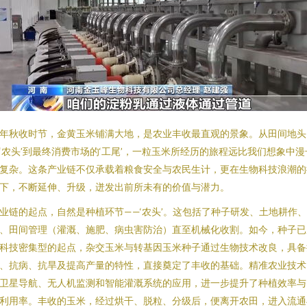
年秋收时节，金黄玉米铺满大地，是农业丰收最直观的景象。从田间地头
‘农头’到最终消费市场的‘工尾’，一粒玉米所经历的旅程远比我们想象中漫
复杂。这条产业链不仅承载着粮食安全与农民生计，更在生物科技浪潮的
下，不断延伸、升级，迸发出前所未有的价值与潜力。
业链的起点，自然是种植环节——‘农头’。这包括了种子研发、土地耕作
、田间管理（灌溉、施肥、病虫害防治）直至机械化收割。如今，种子已
科技密集型的起点，杂交玉米与转基因玉米种子通过生物技术改良，具备
、抗病、抗旱及提高产量的特性，直接奠定了丰收的基础。精准农业技术
卫星导航、无人机监测和智能灌溉系统的应用，进一步提升了种植效率与
利用率。丰收的玉米，经过烘干、脱粒、分级后，便离开农田，进入流通